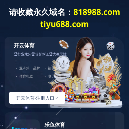
简体
|
English
|
网站首页
首页
集团产业
彩钢瓦屋面光伏支架系统
装配式